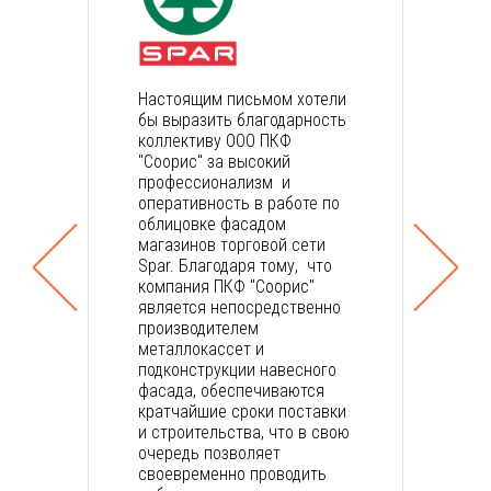
Настоящим письмом хотели
Выра
ас
бы выразить благодарность
приз
коллективу ООО ПКФ
сотр
е
"Соорис" за высокий
«Соо
 на
профеccионализм и
рабо
оперативность в работе по
монт
облицовке фасадом
вент
оты
магазинов торговой сети
обли
Spar. Благодаря тому, что
кера
как
компания ПКФ "Соорис"
пост
является непосредственно
мате
ой
производителем
«НЛП
металлокассет и
Водре
дачи
подконструкции навесного
фасада, обеспечиваются
скач
льном
кратчайшие сроки поставки
реко
и строительства, что в свою
очередь позволяет
своевременно проводить