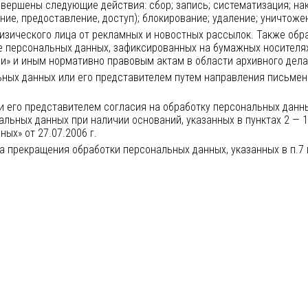
вершены следующие действия: сбор; запись; систематизация; нак
ие, предоставление, доступ); блокирование; удаление; уничтоже
изического лица от рекламных и новостных рассылок. Также об
е персональных данных, зафиксированных на бумажных носителя
и» и иным нормативно правовым актам в области архивного дела 
ных данных или его представителем путем направления письмен
и его представителем согласия на обработку персональных данн
ьных данных при наличии оснований, указанных в пунктах 2 — 11 
нных» от
27.07.2006 г.
 прекращения обработки персональных данных, указанных в п.7 и