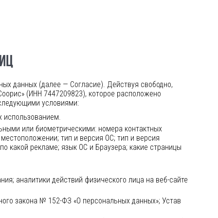
ЛИЦ
ьных данных (далее — Согласие). Действуя свободно,
Соорис» (ИНН 7447209823), которое расположено
о следующими условиями:
их использованием.
ьными или биометрическими: номера контактных
местоположении; тип и версия ОС; тип и версия
 по какой рекламе; язык ОС и Браузера; какие страницы
ния; аналитики действий физического лица на
веб-сайте
ьного закона №
152-ФЗ
«О персональных данных»; Устав