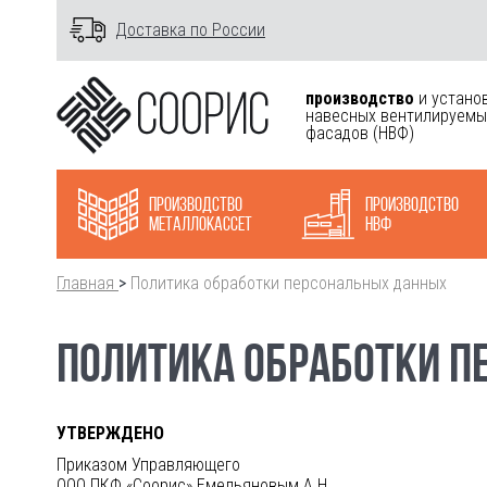
Доставка по России
производство
и устано
навесных вентилируемы
фасадов
(НВФ)
Производство
Производство
металлокасcет
НВФ
Главная
>
Политика обработки персональных данных
ПОЛИТИКА ОБРАБОТКИ 
УТВЕРЖДЕНО
Приказом Управляющего
ООО ПКФ «Соорис» Емельяновым А.Н.