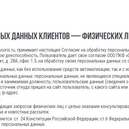
ЬНЫХ ДАННЫХ КЛИЕНТОВ — ФИЗИЧЕСКИХ 
/sooris.ru, принимает настоящее Согласие на обработку персонал
вою дееспособность, Пользователь дает свое согласие ООО ПКФ «
кт, д. 28А, офис 1.3, на обработку своих персональных данных с
данных, как без использования средств автоматизации, так и с 
ональных данных: персональные данные, не являющиеся специал
 и занимаемая должность; пользовательские данные (сведения о 
источник откуда пришел на сайт пользователь; с какого сайта или
;
ip-адрес
.
.
одящих запросов физических лиц с целью оказания консультирова
ых и новостных рассылок.
яется: ст. 24 Конституции Российской Федерации; ст.6 Федерал
у персональных данных.