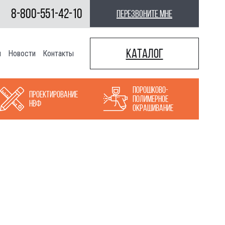
8-800-551-42-10
перезвоните мне
Каталог
ы
Новости
Контакты
Порошково-
Проектирование
полимерное
НВФ
окрашивание