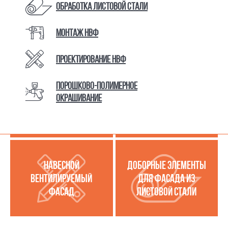
Обработка листовой стали
Монтаж НВФ
КАТАЛОГ ТОВАРОВ И УСЛУГ
Проектирование НВФ
Порошково-полимерное
МЕТАЛЛОКАССЕТЫ
УСЛУГИ ПО РАБОТЕ С
окрашивание
(МЕТАЛЛИЧЕСКИЙ
ЛИСТОВОЙ СТАЛЬЮ
ФАСАД)
НАВЕСНОЙ
ДОБОРНЫЕ ЭЛЕМЕНТЫ
ВЕНТИЛИРУЕМЫЙ
ДЛЯ ФАСАДА ИЗ
ФАСАД
ЛИСТОВОЙ СТАЛИ