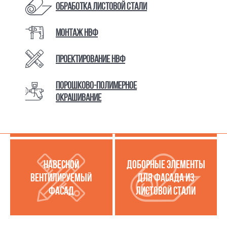
Обработка листовой стали
Монтаж НВФ
КАТАЛОГ ТОВАРОВ И УСЛУГ
Проектирование НВФ
Порошково-полимерное
МЕТАЛЛОКАССЕТЫ
УСЛУГИ ПО РАБОТЕ С
окрашивание
(МЕТАЛЛИЧЕСКИЙ
ЛИСТОВОЙ СТАЛЬЮ
ФАСАД)
НАВЕСНОЙ
ДОБОРНЫЕ ЭЛЕМЕНТЫ
ВЕНТИЛИРУЕМЫЙ
ДЛЯ ФАСАДА ИЗ
ФАСАД
ЛИСТОВОЙ СТАЛИ