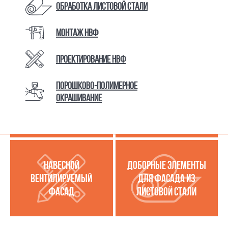
Обработка листовой стали
Монтаж НВФ
КАТАЛОГ ТОВАРОВ И УСЛУГ
Проектирование НВФ
Порошково-полимерное
МЕТАЛЛОКАССЕТЫ
УСЛУГИ ПО РАБОТЕ С
окрашивание
(МЕТАЛЛИЧЕСКИЙ
ЛИСТОВОЙ СТАЛЬЮ
ФАСАД)
НАВЕСНОЙ
ДОБОРНЫЕ ЭЛЕМЕНТЫ
ВЕНТИЛИРУЕМЫЙ
ДЛЯ ФАСАДА ИЗ
ФАСАД
ЛИСТОВОЙ СТАЛИ