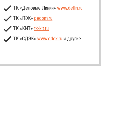
ТК «Деловые Линии»
www.dellin.ru
ТК «ПЭК»
pecom.ru
ТК «КИТ»
tk-kit
.ru
ТК «СДЭК»
www.cdek.ru
и другие.