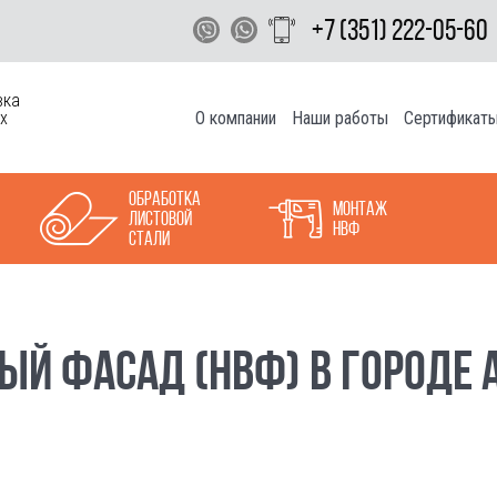
+7 (351) 222-05-60
вка
О компании
Наши работы
Сертификат
х
Обработка
Монтаж
листовой
НВФ
стали
Й ФАСАД (НВФ) В ГОРОДЕ 