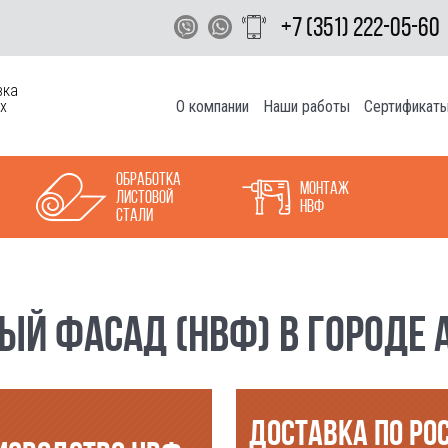
+7 (351) 222-05-60
вка
О компании
Наши работы
Сертификат
х
Обработка
Монтаж
листовой
НВФ
стали
Й ФАСАД (НВФ) В ГОРОДЕ А
ДОСТАВКА ПО РО