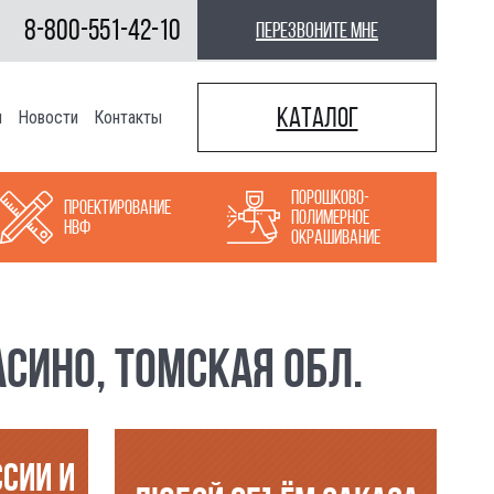
8-800-551-42-10
перезвоните мне
Каталог
ы
Новости
Контакты
Порошково-
Проектирование
полимерное
НВФ
окрашивание
СИНО, ТОМСКАЯ ОБЛ.
ССИИ И