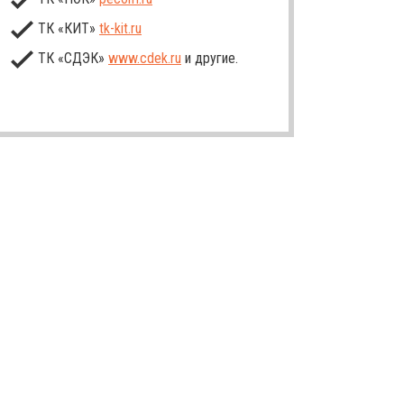
ТК «КИТ»
tk-kit
.ru
ТК «СДЭК»
www.cdek.ru
и другие.