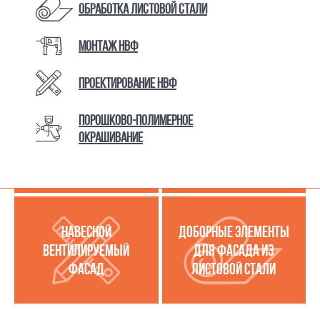
Обработка листовой стали
Монтаж НВФ
КАТАЛОГ ТОВАРОВ И УСЛУГ
Проектирование НВФ
Порошково-полимерное
МЕТАЛЛОКАССЕТЫ
УСЛУГИ ПО РАБОТЕ С
окрашивание
(МЕТАЛЛИЧЕСКИЙ
ЛИСТОВОЙ СТАЛЬЮ
ФАСАД)
НАВЕСНОЙ
ДОБОРНЫЕ ЭЛЕМЕНТЫ
ВЕНТИЛИРУЕМЫЙ
ДЛЯ ФАСАДА ИЗ
ФАСАД
ЛИСТОВОЙ СТАЛИ