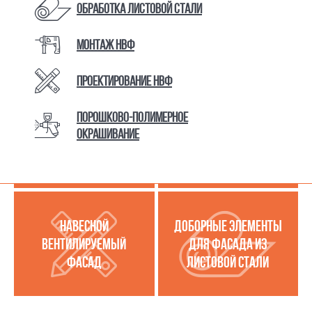
Обработка листовой стали
Монтаж НВФ
КАТАЛОГ ТОВАРОВ И УСЛУГ
Проектирование НВФ
Порошково-полимерное
МЕТАЛЛОКАССЕТЫ
УСЛУГИ ПО РАБОТЕ С
окрашивание
(МЕТАЛЛИЧЕСКИЙ
ЛИСТОВОЙ СТАЛЬЮ
ФАСАД)
НАВЕСНОЙ
ДОБОРНЫЕ ЭЛЕМЕНТЫ
ВЕНТИЛИРУЕМЫЙ
ДЛЯ ФАСАДА ИЗ
ФАСАД
ЛИСТОВОЙ СТАЛИ