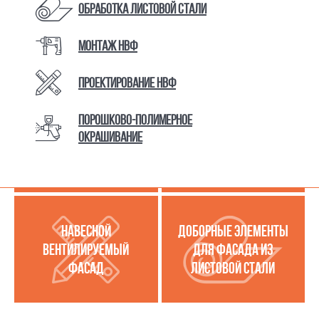
Обработка листовой стали
Монтаж НВФ
КАТАЛОГ ТОВАРОВ И УСЛУГ
Проектирование НВФ
Порошково-полимерное
МЕТАЛЛОКАССЕТЫ
УСЛУГИ ПО РАБОТЕ С
окрашивание
(МЕТАЛЛИЧЕСКИЙ
ЛИСТОВОЙ СТАЛЬЮ
ФАСАД)
НАВЕСНОЙ
ДОБОРНЫЕ ЭЛЕМЕНТЫ
ВЕНТИЛИРУЕМЫЙ
ДЛЯ ФАСАДА ИЗ
ФАСАД
ЛИСТОВОЙ СТАЛИ