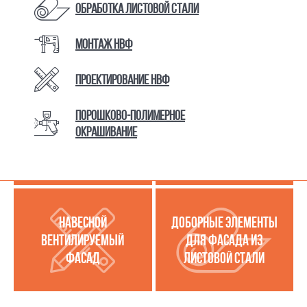
Обработка листовой стали
Монтаж НВФ
КАТАЛОГ ТОВАРОВ И УСЛУГ
Проектирование НВФ
Порошково-полимерное
МЕТАЛЛОКАССЕТЫ
УСЛУГИ ПО РАБОТЕ С
окрашивание
(МЕТАЛЛИЧЕСКИЙ
ЛИСТОВОЙ СТАЛЬЮ
ФАСАД)
НАВЕСНОЙ
ДОБОРНЫЕ ЭЛЕМЕНТЫ
ВЕНТИЛИРУЕМЫЙ
ДЛЯ ФАСАДА ИЗ
ФАСАД
ЛИСТОВОЙ СТАЛИ