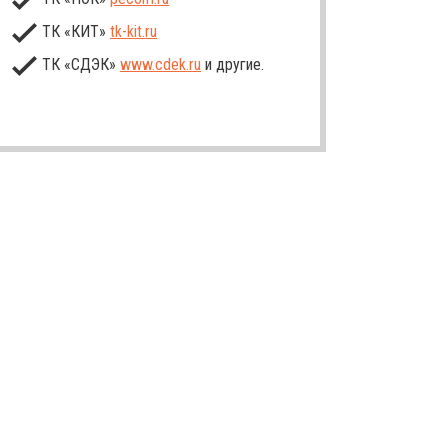
ТК «КИТ»
tk-kit
.ru
ТК «СДЭК»
www.cdek.ru
и другие.