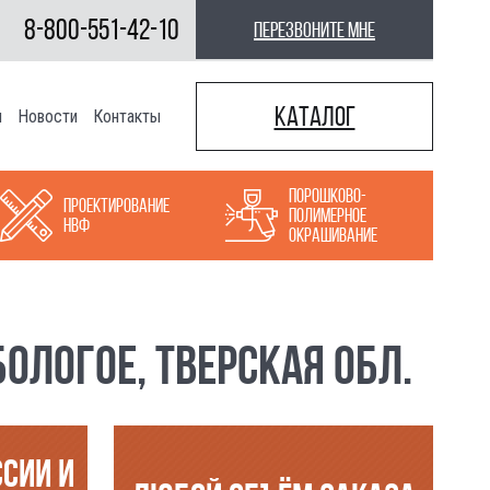
8-800-551-42-10
перезвоните мне
Каталог
ы
Новости
Контакты
Порошково-
Проектирование
полимерное
НВФ
окрашивание
ОЛОГОЕ, ТВЕРСКАЯ ОБЛ.
ССИИ И