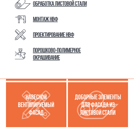
Обработка листовой стали
Монтаж НВФ
КАТАЛОГ ТОВАРОВ И УСЛУГ
Проектирование НВФ
Порошково-полимерное
МЕТАЛЛОКАССЕТЫ
УСЛУГИ ПО РАБОТЕ С
окрашивание
(МЕТАЛЛИЧЕСКИЙ
ЛИСТОВОЙ СТАЛЬЮ
ФАСАД)
НАВЕСНОЙ
ДОБОРНЫЕ ЭЛЕМЕНТЫ
ВЕНТИЛИРУЕМЫЙ
ДЛЯ ФАСАДА ИЗ
ФАСАД
ЛИСТОВОЙ СТАЛИ