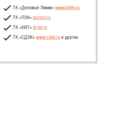
ТК «Деловые Линии»
www.dellin.ru
ТК «ПЭК»
pecom.ru
ТК «КИТ»
tk-kit
.ru
ТК «СДЭК»
www.cdek.ru
и другие.