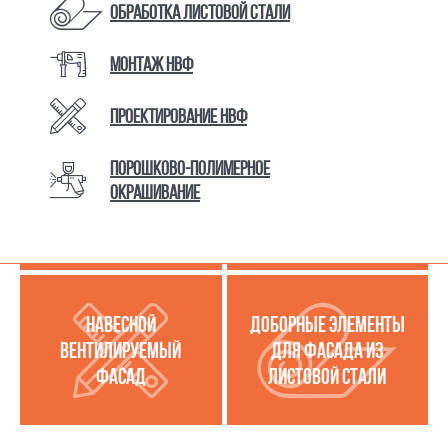
Обработка листовой стали
Монтаж НВФ
КАТАЛОГ ТОВАРОВ И УСЛУГ
Проектирование НВФ
Порошково-полимерное
МЕТАЛЛОКАССЕТЫ
УСЛУГИ ПО РАБОТЕ С
окрашивание
(МЕТАЛЛИЧЕСКИЙ
ЛИСТОВОЙ СТАЛЬЮ
ФАСАД)
НАВЕСНОЙ
ДОБОРНЫЕ ЭЛЕМЕНТЫ
ВЕНТИЛИРУЕМЫЙ
ДЛЯ ФАСАДА ИЗ
ФАСАД
ЛИСТОВОЙ СТАЛИ