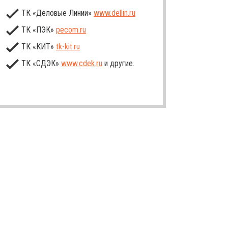
ТК «Деловые Линии»
www.dellin.ru
ТК «ПЭК»
pecom.ru
ТК «КИТ»
tk-kit
.ru
ТК «СДЭК»
www.cdek.ru
и другие.