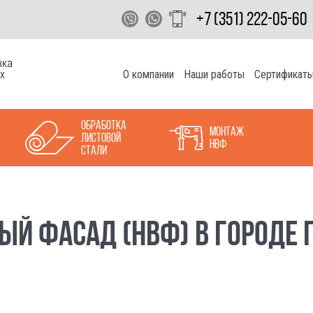
+7 (351) 222-05-60
вка
О компании
Наши работы
Сертификат
х
Обработка
Монтаж
листовой
НВФ
стали
Й ФАСАД (НВФ) В ГОРОДЕ 