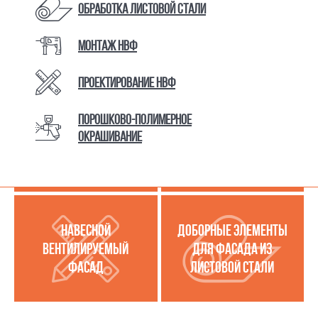
Обработка листовой стали
Монтаж НВФ
КАТАЛОГ ТОВАРОВ И УСЛУГ
Проектирование НВФ
Порошково-полимерное
МЕТАЛЛОКАССЕТЫ
УСЛУГИ ПО РАБОТЕ С
окрашивание
(МЕТАЛЛИЧЕСКИЙ
ЛИСТОВОЙ СТАЛЬЮ
ФАСАД)
НАВЕСНОЙ
ДОБОРНЫЕ ЭЛЕМЕНТЫ
ВЕНТИЛИРУЕМЫЙ
ДЛЯ ФАСАДА ИЗ
ФАСАД
ЛИСТОВОЙ СТАЛИ