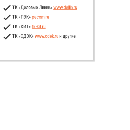
ТК «Деловые Линии»
www.dellin.ru
ТК «ПЭК»
pecom.ru
ТК «КИТ»
tk-kit
.ru
ТК «СДЭК»
www.cdek.ru
и другие.