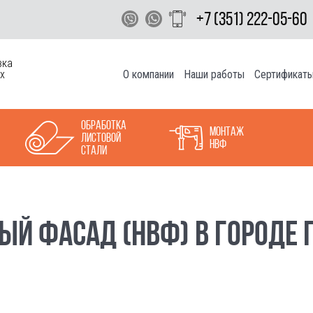
+7 (351) 222-05-60
вка
О компании
Наши работы
Сертификат
х
Обработка
Монтаж
листовой
НВФ
стали
ЫЙ ФАСАД (НВФ) В ГОРОДЕ 