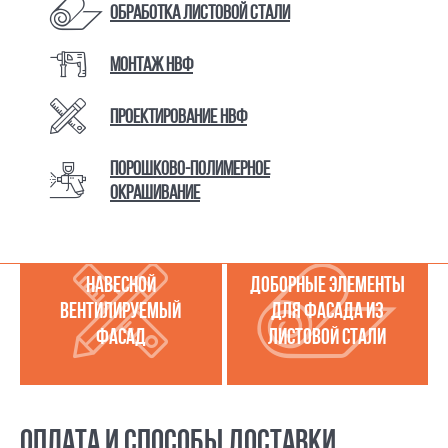
Обработка листовой стали
КАТАЛОГ ТОВАРОВ И УСЛУГ
Монтаж НВФ
Проектирование НВФ
МЕТАЛЛОКАССЕТЫ
УСЛУГИ ПО РАБОТЕ С
(МЕТАЛЛИЧЕСКИЙ
ЛИСТОВОЙ СТАЛЬЮ
Порошково-полимерное
ФАСАД)
окрашивание
НАВЕСНОЙ
ДОБОРНЫЕ ЭЛЕМЕНТЫ
ВЕНТИЛИРУЕМЫЙ
ДЛЯ ФАСАДА ИЗ
ФАСАД
ЛИСТОВОЙ СТАЛИ
ОПЛАТА И СПОСОБЫ ДОСТАВКИ