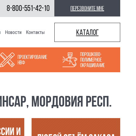
8-800-551-42-10
перезвоните мне
Каталог
ы
Новости
Контакты
Порошково-
Проектирование
полимерное
НВФ
окрашивание
НСАР, МОРДОВИЯ РЕСП.
ССИИ И