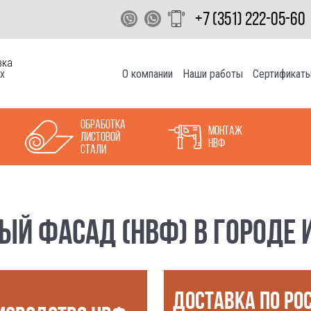
+7 (351) 222-05-60
вка
О компании
Наши работы
Сертификат
х
Обработка
Монтаж
листовой
НВФ
стали
Й ФАСАД (НВФ) В ГОРОДЕ И
ДОСТАВКА ПО РО