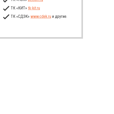
ТК «КИТ»
tk-kit
.ru
ТК «СДЭК»
www.cdek.ru
и другие.