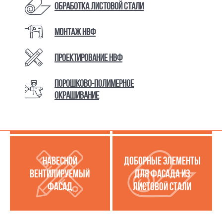
Обработка листовой стали
Монтаж НВФ
КАТАЛОГ ТОВАРОВ И УСЛУГ
Проектирование НВФ
Порошково-полимерное
МЕТАЛЛОКАССЕТЫ
УСЛУГИ ПО РАБОТЕ С
окрашивание
(МЕТАЛЛИЧЕСКИЙ
ЛИСТОВОЙ СТАЛЬЮ
ФАСАД)
НАВЕСНОЙ
ДОБОРНЫЕ ЭЛЕМЕНТЫ
ВЕНТИЛИРУЕМЫЙ
ДЛЯ ФАСАДА ИЗ
ФАСАД
ЛИСТОВОЙ СТАЛИ