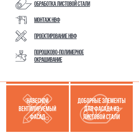
Обработка листовой стали
Монтаж НВФ
КАТАЛОГ ТОВАРОВ И УСЛУГ
Проектирование НВФ
Порошково-полимерное
МЕТАЛЛОКАССЕТЫ
УСЛУГИ ПО РАБОТЕ С
окрашивание
(МЕТАЛЛИЧЕСКИЙ
ЛИСТОВОЙ СТАЛЬЮ
ФАСАД)
НАВЕСНОЙ
ДОБОРНЫЕ ЭЛЕМЕНТЫ
ВЕНТИЛИРУЕМЫЙ
ДЛЯ ФАСАДА ИЗ
ФАСАД
ЛИСТОВОЙ СТАЛИ