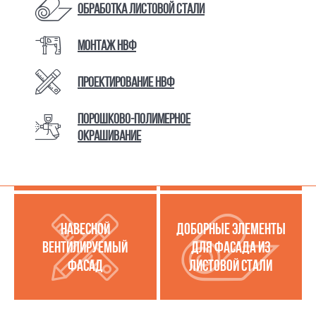
Обработка листовой стали
Монтаж НВФ
КАТАЛОГ ТОВАРОВ И УСЛУГ
Проектирование НВФ
Порошково-полимерное
МЕТАЛЛОКАССЕТЫ
УСЛУГИ ПО РАБОТЕ С
окрашивание
(МЕТАЛЛИЧЕСКИЙ
ЛИСТОВОЙ СТАЛЬЮ
ФАСАД)
НАВЕСНОЙ
ДОБОРНЫЕ ЭЛЕМЕНТЫ
ВЕНТИЛИРУЕМЫЙ
ДЛЯ ФАСАДА ИЗ
ФАСАД
ЛИСТОВОЙ СТАЛИ