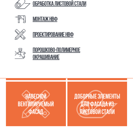
Обработка листовой стали
Монтаж НВФ
КАТАЛОГ ТОВАРОВ И УСЛУГ
Проектирование НВФ
Порошково-полимерное
МЕТАЛЛОКАССЕТЫ
УСЛУГИ ПО РАБОТЕ С
окрашивание
(МЕТАЛЛИЧЕСКИЙ
ЛИСТОВОЙ СТАЛЬЮ
ФАСАД)
НАВЕСНОЙ
ДОБОРНЫЕ ЭЛЕМЕНТЫ
ВЕНТИЛИРУЕМЫЙ
ДЛЯ ФАСАДА ИЗ
ФАСАД
ЛИСТОВОЙ СТАЛИ