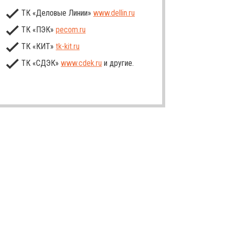
ТК «Деловые Линии»
www.dellin.ru
ТК «ПЭК»
pecom.ru
ТК «КИТ»
tk-kit
.ru
ТК «СДЭК»
www.cdek.ru
и другие.