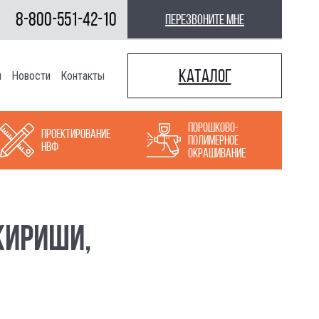
8-800-551-42-10
перезвоните мне
Каталог
ы
Новости
Контакты
Порошково-
Проектирование
полимерное
НВФ
окрашивание
КИРИШИ,