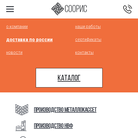
Главная
>
Оплата и доставка
>
Оплата и доставка
о компании
наши работы
доставка по россии
сертификаты
НАВЕСНОЙ ВЕНТИЛИРУЕМЫЙ ФАСАД
новости
контакты
(НВФ) В ГОРОДЕ КОХМА, ИВАНОВСКАЯ
ОБЛ.
Каталог
ЕСЛИ ВЫ ИЩЕТЕ, ГДЕ КУПИТЬ МЕТАЛЛИЧЕСКИЙ
ФАСАД, СВЯЖИТЕСЬ С МЕНЕДЖЕРОМ «СООРИС»
МЫ ПОДБЕРЁМ ДЛЯ ВАС ОПТИМАЛЬНОЕ
Производство металлокасcет
ПРЕДЛОЖЕНИЕ И ОТВЕТИМ НА ВСЕ ВОПРОСЫ
Производство НВФ
Получить консультацию