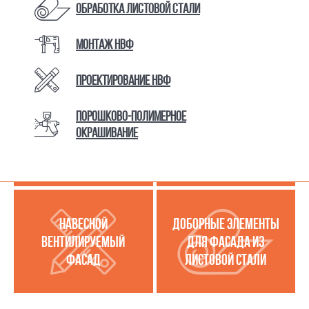
Обработка листовой стали
Монтаж НВФ
КАТАЛОГ ТОВАРОВ И УСЛУГ
Проектирование НВФ
Порошково-полимерное
МЕТАЛЛОКАССЕТЫ
УСЛУГИ ПО РАБОТЕ С
окрашивание
(МЕТАЛЛИЧЕСКИЙ
ЛИСТОВОЙ СТАЛЬЮ
ФАСАД)
НАВЕСНОЙ
ДОБОРНЫЕ ЭЛЕМЕНТЫ
ВЕНТИЛИРУЕМЫЙ
ДЛЯ ФАСАДА ИЗ
ФАСАД
ЛИСТОВОЙ СТАЛИ