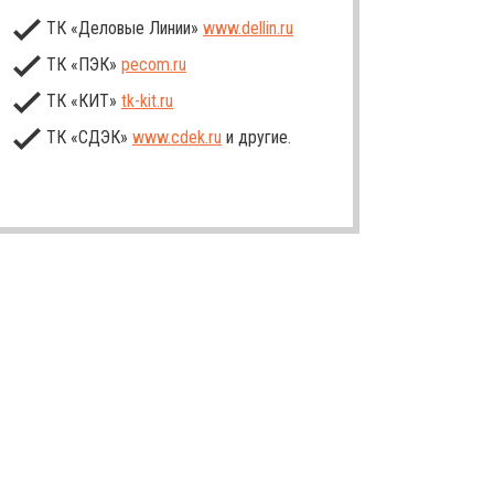
ТК «Деловые Линии»
www.dellin.ru
ТК «ПЭК»
pecom.ru
ТК «КИТ»
tk-kit
.ru
ТК «СДЭК»
www.cdek.ru
и другие.