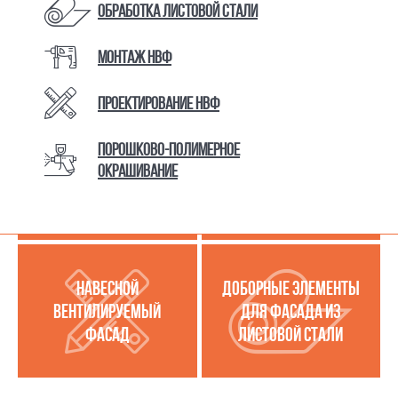
Обработка листовой стали
Монтаж НВФ
КАТАЛОГ ТОВАРОВ И УСЛУГ
Проектирование НВФ
Порошково-полимерное
МЕТАЛЛОКАССЕТЫ
УСЛУГИ ПО РАБОТЕ С
окрашивание
(МЕТАЛЛИЧЕСКИЙ
ЛИСТОВОЙ СТАЛЬЮ
ФАСАД)
НАВЕСНОЙ
ДОБОРНЫЕ ЭЛЕМЕНТЫ
ВЕНТИЛИРУЕМЫЙ
ДЛЯ ФАСАДА ИЗ
ФАСАД
ЛИСТОВОЙ СТАЛИ