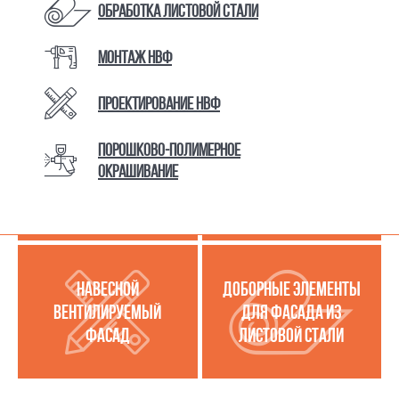
Обработка листовой стали
Монтаж НВФ
КАТАЛОГ ТОВАРОВ И УСЛУГ
Проектирование НВФ
Порошково-полимерное
МЕТАЛЛОКАССЕТЫ
УСЛУГИ ПО РАБОТЕ С
окрашивание
(МЕТАЛЛИЧЕСКИЙ
ЛИСТОВОЙ СТАЛЬЮ
ФАСАД)
НАВЕСНОЙ
ДОБОРНЫЕ ЭЛЕМЕНТЫ
ВЕНТИЛИРУЕМЫЙ
ДЛЯ ФАСАДА ИЗ
ФАСАД
ЛИСТОВОЙ СТАЛИ