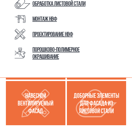
Обработка листовой стали
Монтаж НВФ
КАТАЛОГ ТОВАРОВ И УСЛУГ
Проектирование НВФ
Порошково-полимерное
МЕТАЛЛОКАССЕТЫ
УСЛУГИ ПО РАБОТЕ С
окрашивание
(МЕТАЛЛИЧЕСКИЙ
ЛИСТОВОЙ СТАЛЬЮ
ФАСАД)
НАВЕСНОЙ
ДОБОРНЫЕ ЭЛЕМЕНТЫ
ВЕНТИЛИРУЕМЫЙ
ДЛЯ ФАСАДА ИЗ
ФАСАД
ЛИСТОВОЙ СТАЛИ