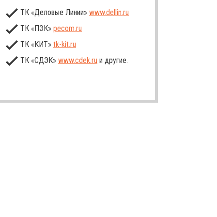
ТК «Деловые Линии»
www.dellin.ru
ТК «ПЭК»
pecom.ru
ТК «КИТ»
tk-kit
.ru
ТК «СДЭК»
www.cdek.ru
и другие.