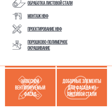
Обработка листовой стали
Монтаж НВФ
КАТАЛОГ ТОВАРОВ И УСЛУГ
Проектирование НВФ
Порошково-полимерное
МЕТАЛЛОКАССЕТЫ
УСЛУГИ ПО РАБОТЕ С
окрашивание
(МЕТАЛЛИЧЕСКИЙ
ЛИСТОВОЙ СТАЛЬЮ
ФАСАД)
НАВЕСНОЙ
ДОБОРНЫЕ ЭЛЕМЕНТЫ
ВЕНТИЛИРУЕМЫЙ
ДЛЯ ФАСАДА ИЗ
ФАСАД
ЛИСТОВОЙ СТАЛИ