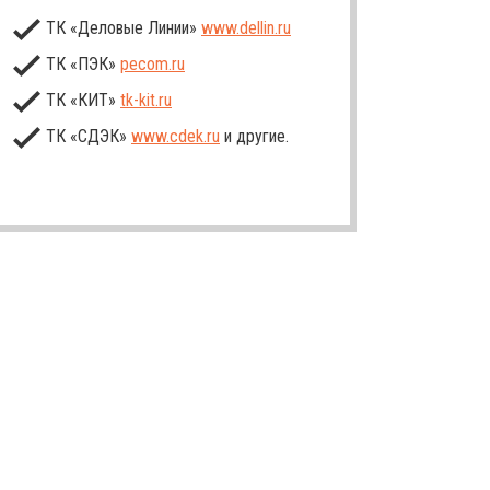
ТК «Деловые Линии»
www.dellin.ru
ТК «ПЭК»
pecom.ru
ТК «КИТ»
tk-kit
.ru
ТК «СДЭК»
www.cdek.ru
и другие.