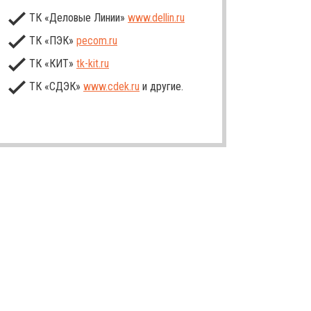
ТК «Деловые Линии»
www.dellin.ru
ТК «ПЭК»
pecom.ru
ТК «КИТ»
tk-kit
.ru
ТК «СДЭК»
www.cdek.ru
и другие.