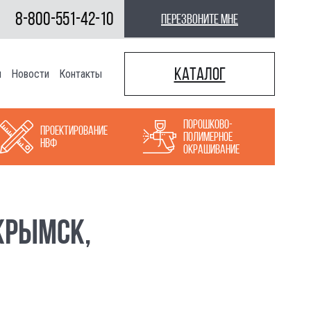
8-800-551-42-10
перезвоните мне
Каталог
ы
Новости
Контакты
Порошково-
Проектирование
полимерное
НВФ
окрашивание
КРЫМСК,