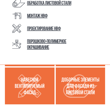
Обработка листовой стали
Монтаж НВФ
КАТАЛОГ ТОВАРОВ И УСЛУГ
Проектирование НВФ
Порошково-полимерное
МЕТАЛЛОКАССЕТЫ
УСЛУГИ ПО РАБОТЕ С
окрашивание
(МЕТАЛЛИЧЕСКИЙ
ЛИСТОВОЙ СТАЛЬЮ
ФАСАД)
НАВЕСНОЙ
ДОБОРНЫЕ ЭЛЕМЕНТЫ
ВЕНТИЛИРУЕМЫЙ
ДЛЯ ФАСАДА ИЗ
ФАСАД
ЛИСТОВОЙ СТАЛИ