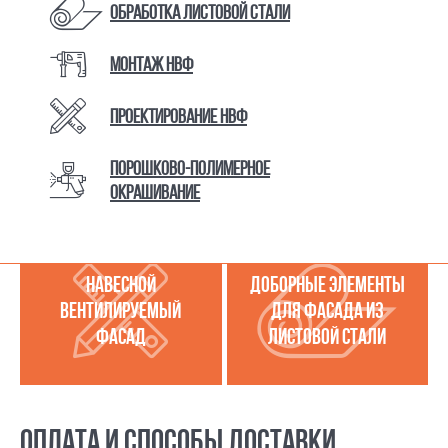
Обработка листовой стали
КАТАЛОГ ТОВАРОВ И УСЛУГ
Монтаж НВФ
Проектирование НВФ
МЕТАЛЛОКАССЕТЫ
УСЛУГИ ПО РАБОТЕ С
(МЕТАЛЛИЧЕСКИЙ
ЛИСТОВОЙ СТАЛЬЮ
Порошково-полимерное
ФАСАД)
окрашивание
НАВЕСНОЙ
ДОБОРНЫЕ ЭЛЕМЕНТЫ
ВЕНТИЛИРУЕМЫЙ
ДЛЯ ФАСАДА ИЗ
ФАСАД
ЛИСТОВОЙ СТАЛИ
ОПЛАТА И СПОСОБЫ ДОСТАВКИ