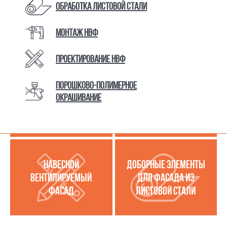
Обработка листовой стали
Монтаж НВФ
КАТАЛОГ ТОВАРОВ И УСЛУГ
Проектирование НВФ
Порошково-полимерное
МЕТАЛЛОКАССЕТЫ
УСЛУГИ ПО РАБОТЕ С
окрашивание
(МЕТАЛЛИЧЕСКИЙ
ЛИСТОВОЙ СТАЛЬЮ
ФАСАД)
НАВЕСНОЙ
ДОБОРНЫЕ ЭЛЕМЕНТЫ
ВЕНТИЛИРУЕМЫЙ
ДЛЯ ФАСАДА ИЗ
ФАСАД
ЛИСТОВОЙ СТАЛИ