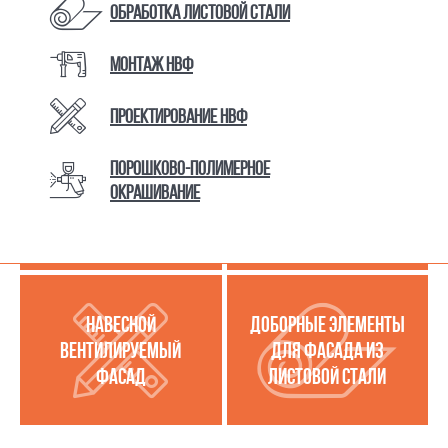
Обработка листовой стали
Монтаж НВФ
КАТАЛОГ ТОВАРОВ И УСЛУГ
Проектирование НВФ
Порошково-полимерное
МЕТАЛЛОКАССЕТЫ
УСЛУГИ ПО РАБОТЕ С
окрашивание
(МЕТАЛЛИЧЕСКИЙ
ЛИСТОВОЙ СТАЛЬЮ
ФАСАД)
НАВЕСНОЙ
ДОБОРНЫЕ ЭЛЕМЕНТЫ
ВЕНТИЛИРУЕМЫЙ
ДЛЯ ФАСАДА ИЗ
ФАСАД
ЛИСТОВОЙ СТАЛИ