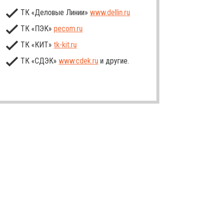
ТК «Деловые Линии»
www.dellin.ru
ТК «ПЭК»
pecom.ru
ТК «КИТ»
tk-kit
.ru
ТК «СДЭК»
www.cdek.ru
и другие.