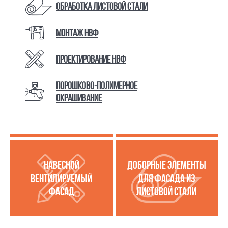
Обработка листовой стали
Монтаж НВФ
КАТАЛОГ ТОВАРОВ И УСЛУГ
Проектирование НВФ
Порошково-полимерное
МЕТАЛЛОКАССЕТЫ
УСЛУГИ ПО РАБОТЕ С
окрашивание
(МЕТАЛЛИЧЕСКИЙ
ЛИСТОВОЙ СТАЛЬЮ
ФАСАД)
НАВЕСНОЙ
ДОБОРНЫЕ ЭЛЕМЕНТЫ
ВЕНТИЛИРУЕМЫЙ
ДЛЯ ФАСАДА ИЗ
ФАСАД
ЛИСТОВОЙ СТАЛИ