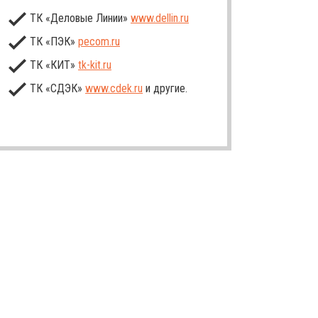
ТК «Деловые Линии»
www.dellin.ru
ТК «ПЭК»
pecom.ru
ТК «КИТ»
tk-kit
.ru
ТК «СДЭК»
www.cdek.ru
и другие.