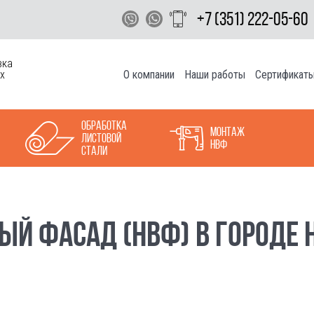
+7 (351) 222-05-60
вка
О компании
Наши работы
Сертификат
х
Обработка
Монтаж
листовой
НВФ
стали
Й ФАСАД (НВФ) В ГОРОДЕ 