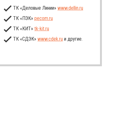
ТК «Деловые Линии»
www.dellin.ru
ТК «ПЭК»
pecom.ru
ТК «КИТ»
tk-kit
.ru
ТК «СДЭК»
www.cdek.ru
и другие.