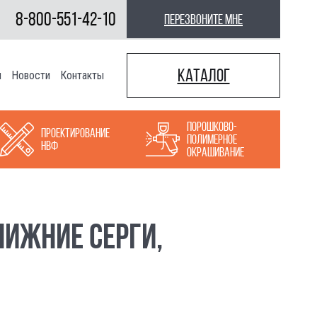
8-800-551-42-10
перезвоните мне
Каталог
ы
Новости
Контакты
Порошково-
Проектирование
полимерное
НВФ
окрашивание
НИЖНИЕ СЕРГИ,