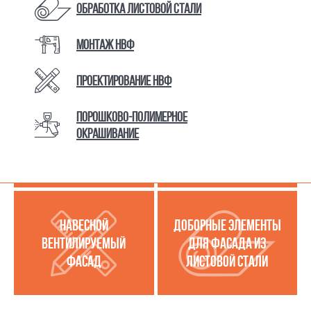
Обработка листовой стали
Монтаж НВФ
КАТАЛОГ ТОВАРОВ И УСЛУГ
Проектирование НВФ
Порошково-полимерное
МЕТАЛЛОКАССЕТЫ
УСЛУГИ ПО РАБОТЕ С
окрашивание
(МЕТАЛЛИЧЕСКИЙ
ЛИСТОВОЙ СТАЛЬЮ
ФАСАД)
НАВЕСНОЙ
ДОБОРНЫЕ ЭЛЕМЕНТЫ
ВЕНТИЛИРУЕМЫЙ
ДЛЯ ФАСАДА ИЗ
ФАСАД
ЛИСТОВОЙ СТАЛИ