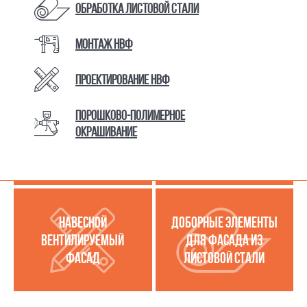
Обработка листовой стали
Монтаж НВФ
КАТАЛОГ ТОВАРОВ И УСЛУГ
Проектирование НВФ
Порошково-полимерное
МЕТАЛЛОКАССЕТЫ
УСЛУГИ ПО РАБОТЕ С
окрашивание
(МЕТАЛЛИЧЕСКИЙ
ЛИСТОВОЙ СТАЛЬЮ
ФАСАД)
НАВЕСНОЙ
ДОБОРНЫЕ ЭЛЕМЕНТЫ
ВЕНТИЛИРУЕМЫЙ
ДЛЯ ФАСАДА ИЗ
ФАСАД
ЛИСТОВОЙ СТАЛИ