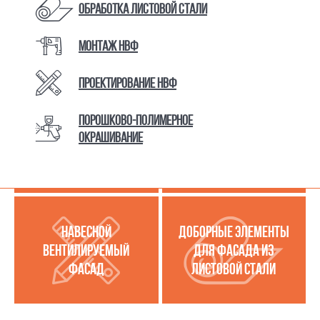
Обработка листовой стали
Монтаж НВФ
КАТАЛОГ ТОВАРОВ И УСЛУГ
Проектирование НВФ
Порошково-полимерное
МЕТАЛЛОКАССЕТЫ
УСЛУГИ ПО РАБОТЕ С
окрашивание
(МЕТАЛЛИЧЕСКИЙ
ЛИСТОВОЙ СТАЛЬЮ
ФАСАД)
НАВЕСНОЙ
ДОБОРНЫЕ ЭЛЕМЕНТЫ
ВЕНТИЛИРУЕМЫЙ
ДЛЯ ФАСАДА ИЗ
ФАСАД
ЛИСТОВОЙ СТАЛИ