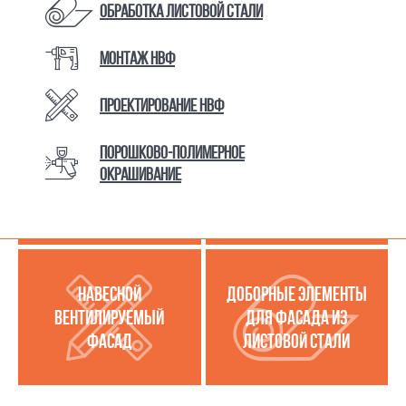
Обработка листовой стали
Монтаж НВФ
КАТАЛОГ ТОВАРОВ И УСЛУГ
Проектирование НВФ
Порошково-полимерное
МЕТАЛЛОКАССЕТЫ
УСЛУГИ ПО РАБОТЕ С
окрашивание
(МЕТАЛЛИЧЕСКИЙ
ЛИСТОВОЙ СТАЛЬЮ
ФАСАД)
НАВЕСНОЙ
ДОБОРНЫЕ ЭЛЕМЕНТЫ
ВЕНТИЛИРУЕМЫЙ
ДЛЯ ФАСАДА ИЗ
ФАСАД
ЛИСТОВОЙ СТАЛИ