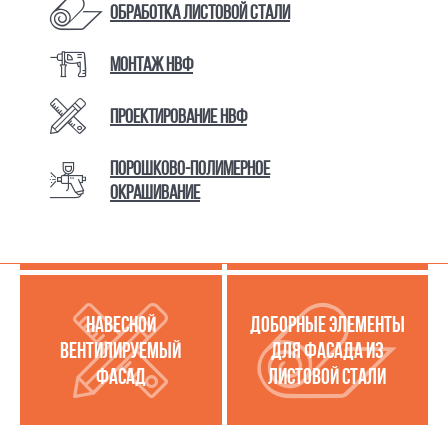
Обработка листовой стали
Монтаж НВФ
КАТАЛОГ ТОВАРОВ И УСЛУГ
Проектирование НВФ
Порошково-полимерное
МЕТАЛЛОКАССЕТЫ
УСЛУГИ ПО РАБОТЕ С
окрашивание
(МЕТАЛЛИЧЕСКИЙ
ЛИСТОВОЙ СТАЛЬЮ
ФАСАД)
НАВЕСНОЙ
ДОБОРНЫЕ ЭЛЕМЕНТЫ
ВЕНТИЛИРУЕМЫЙ
ДЛЯ ФАСАДА ИЗ
ФАСАД
ЛИСТОВОЙ СТАЛИ