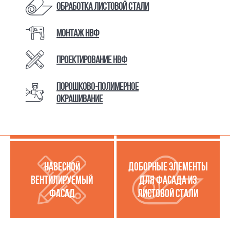
Обработка листовой стали
Монтаж НВФ
КАТАЛОГ ТОВАРОВ И УСЛУГ
Проектирование НВФ
Порошково-полимерное
МЕТАЛЛОКАССЕТЫ
УСЛУГИ ПО РАБОТЕ С
окрашивание
(МЕТАЛЛИЧЕСКИЙ
ЛИСТОВОЙ СТАЛЬЮ
ФАСАД)
НАВЕСНОЙ
ДОБОРНЫЕ ЭЛЕМЕНТЫ
ВЕНТИЛИРУЕМЫЙ
ДЛЯ ФАСАДА ИЗ
ФАСАД
ЛИСТОВОЙ СТАЛИ