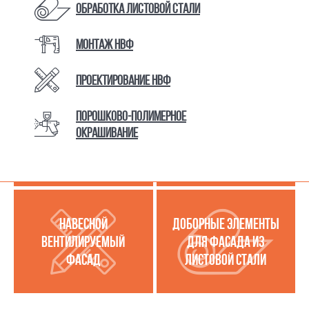
Обработка листовой стали
Монтаж НВФ
КАТАЛОГ ТОВАРОВ И УСЛУГ
Проектирование НВФ
Порошково-полимерное
МЕТАЛЛОКАССЕТЫ
УСЛУГИ ПО РАБОТЕ С
окрашивание
(МЕТАЛЛИЧЕСКИЙ
ЛИСТОВОЙ СТАЛЬЮ
ФАСАД)
НАВЕСНОЙ
ДОБОРНЫЕ ЭЛЕМЕНТЫ
ВЕНТИЛИРУЕМЫЙ
ДЛЯ ФАСАДА ИЗ
ФАСАД
ЛИСТОВОЙ СТАЛИ