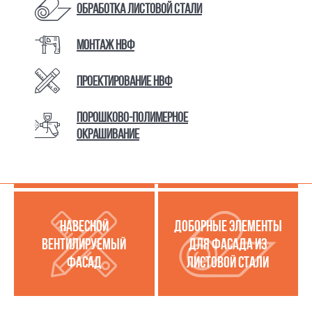
Обработка листовой стали
Монтаж НВФ
КАТАЛОГ ТОВАРОВ И УСЛУГ
Проектирование НВФ
Порошково-полимерное
МЕТАЛЛОКАССЕТЫ
УСЛУГИ ПО РАБОТЕ С
окрашивание
(МЕТАЛЛИЧЕСКИЙ
ЛИСТОВОЙ СТАЛЬЮ
ФАСАД)
НАВЕСНОЙ
ДОБОРНЫЕ ЭЛЕМЕНТЫ
ВЕНТИЛИРУЕМЫЙ
ДЛЯ ФАСАДА ИЗ
ФАСАД
ЛИСТОВОЙ СТАЛИ